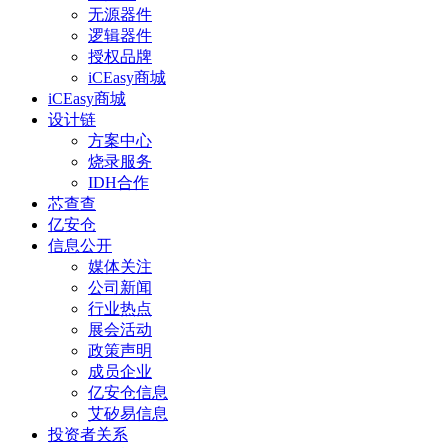
无源器件
逻辑器件
授权品牌
iCEasy商城
iCEasy商城
设计链
方案中心
烧录服务
IDH合作
芯查查
亿安仓
信息公开
媒体关注
公司新闻
行业热点
展会活动
政策声明
成员企业
亿安仓信息
艾矽易信息
投资者关系