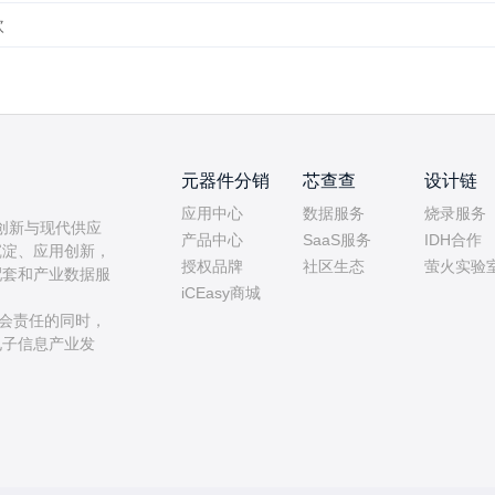
欣
元器件分销
芯查查
设计链
应用中心
数据服务
烧录服务
用创新与现代供应
产品中心
SaaS服务
IDH合作
沉淀、应用创新，
授权品牌
社区生态
萤火实验
配套和产业数据服
iCEasy商城
社会责任的同时，
电子信息产业发