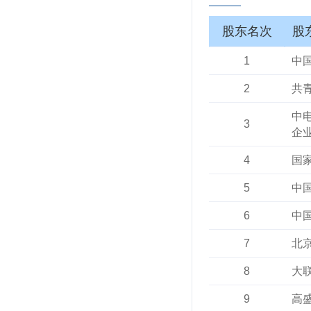
股东名次
股
1
中
2
共
中
3
企业
4
国
5
中
6
中
7
北
8
大
9
高