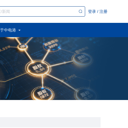
登录
/
注册
于中电港