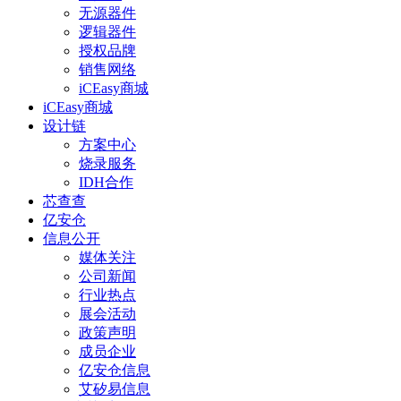
无源器件
逻辑器件
授权品牌
销售网络
iCEasy商城
iCEasy商城
设计链
方案中心
烧录服务
IDH合作
芯查查
亿安仓
信息公开
媒体关注
公司新闻
行业热点
展会活动
政策声明
成员企业
亿安仓信息
艾矽易信息