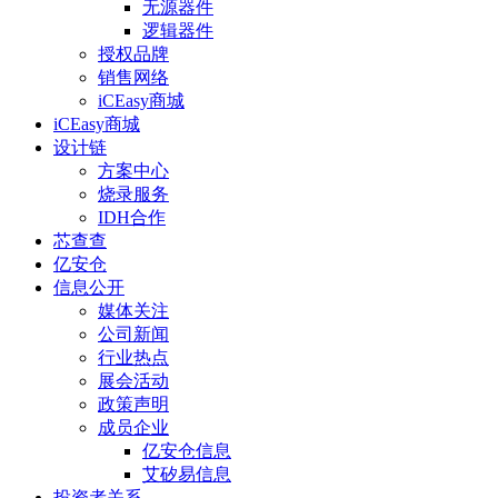
无源器件
逻辑器件
授权品牌
销售网络
iCEasy商城
iCEasy商城
设计链
方案中心
烧录服务
IDH合作
芯查查
亿安仓
信息公开
媒体关注
公司新闻
行业热点
展会活动
政策声明
成员企业
亿安仓信息
艾矽易信息
投资者关系