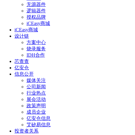
无源器件
逻辑器件
授权品牌
iCEasy商城
iCEasy商城
设计链
方案中心
烧录服务
IDH合作
芯查查
亿安仓
信息公开
媒体关注
公司新闻
行业热点
展会活动
政策声明
成员企业
亿安仓信息
艾矽易信息
投资者关系